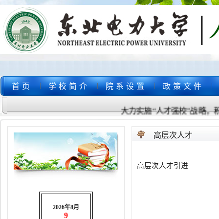
|
|
|
|
首页
学校简介
院系设置
政策文件
大力实施“人才强校”战略，积
高层次人才
高层次人才引进
·
2026年8月
9